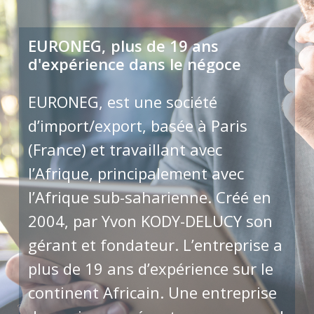
EURONEG,
plus de 19 ans
d'expérience
dans
le
négoce
EURONEG, est une société
d’import/export, basée à Paris
(France) et travaillant avec
l’Afrique, principalement avec
l’Afrique sub-saharienne. Créé en
2004, par Yvon KODY-DELUCY son
gérant et fondateur. L’entreprise a
plus de 19 ans d’expérience sur le
continent Africain. Une entreprise