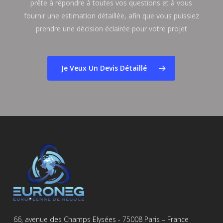
prête à répondre à toutes vos questions et à vous
fournir une estimation détaillée, afin que vous puissiez
prendre une décision éclairée pour votre projet
Je Veux Un Devis Détaillé
66, avenue des Champs Elysées - 75008 Paris – France