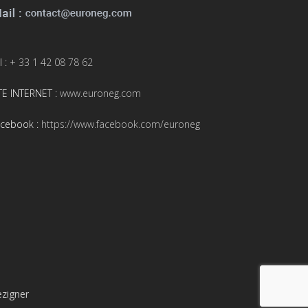
l :
+ 33 1 42 08 78 62
TE INTERNET :
www.euroneg.com
acebook :
https://www.facebook.com/euroneg
zigner